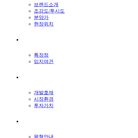
브랜드소개
조감도/투시도
분양가
현장위치
입지환경
특장점
입지여건
프리미엄
개발호재
시장환경
투자가치
단지배치도
평형안내